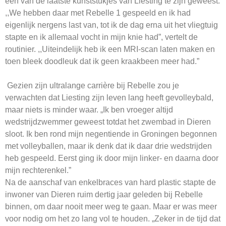
een van de laatste kunststukjes van Liesting te zijn geweest.
,,We hebben daar met Rebelle 1 gespeeld en ik had
eigenlijk nergens last van, tot ik de dag erna uit het vliegtuig
stapte en ik allemaal vocht in mijn knie had”, vertelt de
routinier. ,,Uiteindelijk heb ik een MRI-scan laten maken en
toen bleek doodleuk dat ik geen kraakbeen meer had.”
Gezien zijn ultralange carrière bij Rebelle zou je
verwachten dat Liesting zijn leven lang heeft gevolleybald,
maar niets is minder waar. „Ik ben vroeger altijd
wedstrijdzwemmer geweest totdat het zwembad in Dieren
sloot. Ik ben rond mijn negentiende in Groningen begonnen
met volleyballen, maar ik denk dat ik daar drie wedstrijden
heb gespeeld. Eerst ging ik door mijn linker- en daarna door
mijn rechterenkel.”
Na de aanschaf van enkelbraces van hard plastic stapte de
inwoner van Dieren ruim dertig jaar geleden bij Rebelle
binnen, om daar nooit meer weg te gaan. Maar er was meer
voor nodig om het zo lang vol te houden. „Zeker in de tijd dat