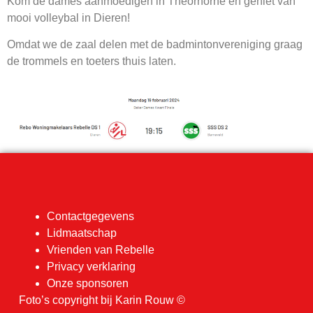
Kom de dames aanmoedigen in Theorhorne en geniet van
mooi volleybal in Dieren!
Omdat we de zaal delen met de badmintonvereniging graag
de trommels en toeters thuis laten.
Contactgegevens
Lidmaatschap
Vrienden van Rebelle
Privacy verklaring
Onze sponsoren
Foto’s copyright bij Karin Rouw ©